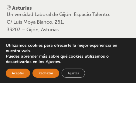
Asturias
Universidad Laboral de Gijón. Espacio Talento.
C/ Luis Moya Blanco, 261.
33203 – Gijón, Asturias
Madrid
Utilizamos cookies para ofrecerte la mejor experiencia en
C/ Getafe, 15
nuestra web.
28912 Leganés, Madrid
Puedes aprender más sobre qué cookies utilizamos o
desactivarlas en los Ajustes.
Cataluña
Carrer de la Hispanitat 6, Can Boada
Aceptar
Rechazar
Ajustes
08225 Terrasa, Barcelona
Enlaces de interés
Únete a nuestro equipo
Ir al portal corporativo
Proceso de solicitud de plaza