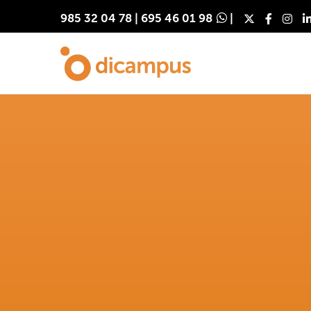
985 32 04 78
|
695 46 01 98
|