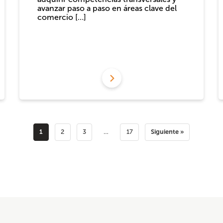
avanzar paso a paso en áreas clave del
comercio […]
1
Siguiente »
2
3
…
17