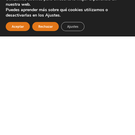
nuestra web.
Trabajadores por cuenta ajena
Puedes aprender más sobre qué cookies utilizamos o
desactivarlas en los Ajustes.
Sector
Aceptar
Rechazar
Ajustes
Comercio
Información y comunicación
Metal
Servicios (otros)
Provincia
Cursos en Asturias
Cursos en Cataluña
Cursos en Estatal
Cursos en Madrid
Modalidad