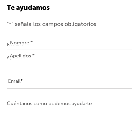
Te ayudamos
"
*
" señala los campos obligatorios
Nombre
*
Nombre *
Apellidos *
Email
*
Cuéntanos como podemos ayudarte
Comentarios
*