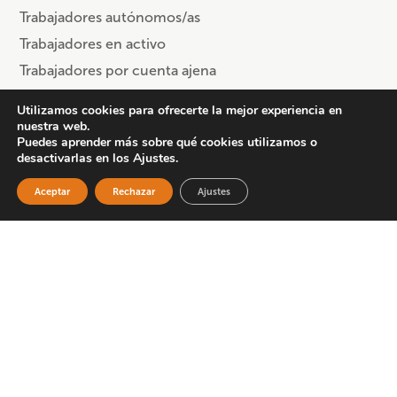
Trabajadores autónomos/as
Trabajadores en activo
Trabajadores por cuenta ajena
Utilizamos cookies para ofrecerte la mejor experiencia en
Sector
nuestra web.
Puedes aprender más sobre qué cookies utilizamos o
Comercio
desactivarlas en los Ajustes.
Información y comunicación
Aceptar
Rechazar
Ajustes
Metal
Servicios (otros)
Provincia
Cursos en Asturias
Cursos en Cataluña
Cursos en Estatal
Cursos en Madrid