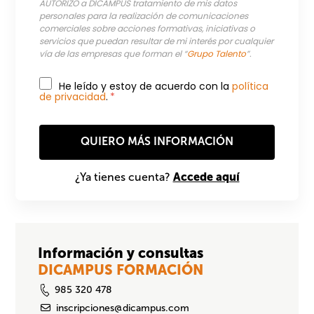
AUTORIZO a DICAMPUS tratamiento de mis datos
personales para la realización de comunicaciones
comerciales sobre acciones formativas, iniciativas o
servicios que puedan resultar de mi interés por cualquier
vía de las empresas que forman el “
Grupo Talento
”.
He leído y estoy de acuerdo con la
política
de privacidad
.
*
Accede aquí
¿Ya tienes cuenta?
Información y consultas
DICAMPUS FORMACIÓN
985 320 478
inscripciones@dicampus.com