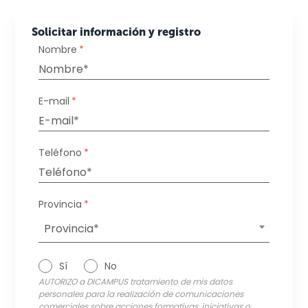
Solicitar información y registro
Nombre
*
E-mail
*
Teléfono
*
Provincia
*
Provincia*
Sí
No
AUTORIZO a DICAMPUS tratamiento de mis datos
personales para la realización de comunicaciones
comerciales sobre acciones formativas, iniciativas o