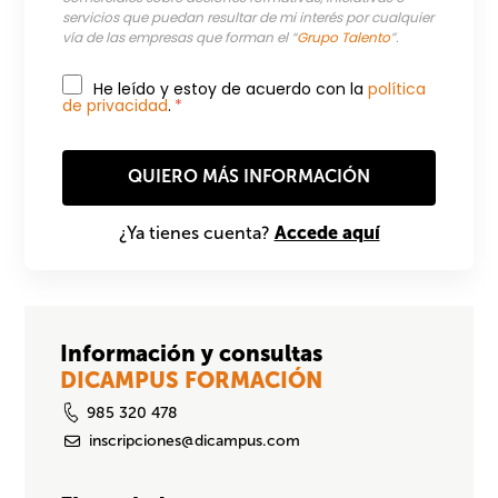
servicios que puedan resultar de mi interés por cualquier
vía de las empresas que forman el “
Grupo Talento
”.
He leído y estoy de acuerdo con la
política
de privacidad
.
*
Accede aquí
¿Ya tienes cuenta?
Información y consultas
DICAMPUS FORMACIÓN
985 320 478
inscripciones@dicampus.com