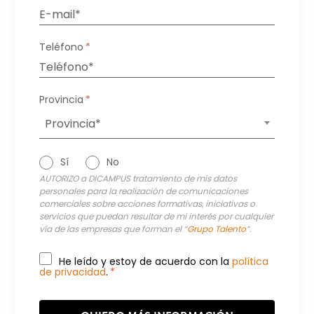
Teléfono
*
Provincia
*
Provincia*
Sí
No
AUTORIZO a DICAMPUS tratamiento de mis datos
personales para la realización de comunicaciones
comerciales sobre acciones formativas, iniciativas o
servicios que puedan resultar de mi interés por cualquier
vía de las empresas que forman el “
Grupo Talento
”.
He leído y estoy de acuerdo con la
política
de privacidad
.
*