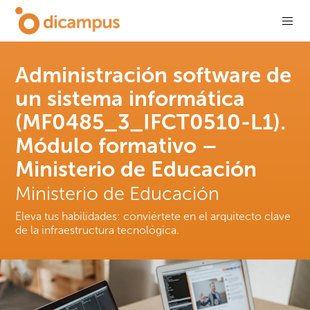
Administración software de
un sistema informática
(MF0485_3_IFCT0510-L1).
Módulo formativo –
Ministerio de Educación
Ministerio de Educación
Eleva tus habilidades: conviértete en el arquitecto clave
de la infraestructura tecnológica.