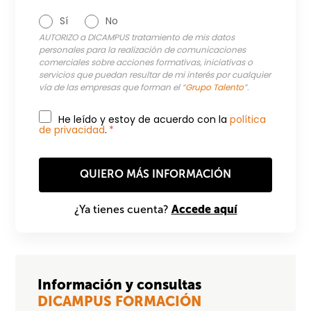
Sí
No
AUTORIZO a DICAMPUS tratamiento de mis datos
personales para la realización de comunicaciones
comerciales sobre acciones formativas, iniciativas o
servicios que puedan resultar de mi interés por cualquier
vía de las empresas que forman el “
Grupo Talento
”.
He leído y estoy de acuerdo con la
política
de privacidad
.
*
Accede aquí
¿Ya tienes cuenta?
Información y consultas
DICAMPUS FORMACIÓN