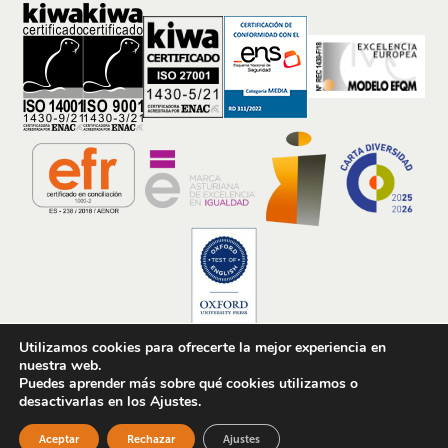
Utilizamos cookies para ofrecerte la mejor experiencia en
nuestra web.
2026 © Dicampus S.L. · Todos los derechos reservados
Puedes aprender más sobre qué cookies utilizamos o
desactivarlas en los Ajustes.
Configurar cookies
Contacto
Política de privacidad
Aceptar
Rechazar
Ajustes
Política de Cookies
Aviso Legal