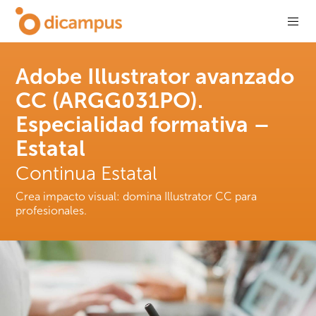
Adobe Illustrator avanzado
CC (ARGG031PO).
Especialidad formativa –
Estatal
Continua Estatal
Crea impacto visual: domina Illustrator CC para
profesionales.