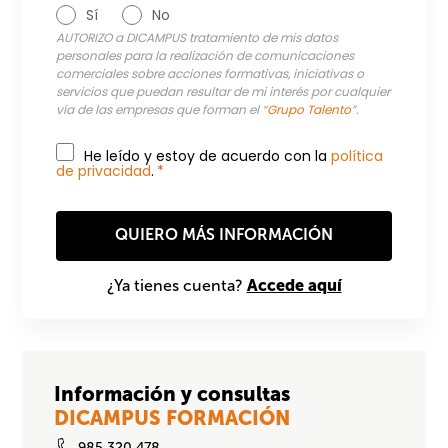
Sí
No
AUTORIZO a DICAMPUS tratamiento de mis datos
personales para la realización de comunicaciones
comerciales sobre acciones formativas, iniciativas o
servicios que puedan resultar de mi interés por cualquier
vía de las empresas que forman el “
Grupo Talento
”.
He leído y estoy de acuerdo con la
política
de privacidad
.
*
Accede aquí
¿Ya tienes cuenta?
Información y consultas
DICAMPUS FORMACIÓN
985 320 478