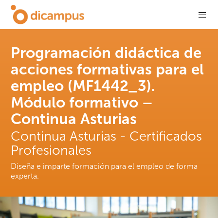
Programación didáctica de
acciones formativas para el
empleo (MF1442_3).
Módulo formativo –
Continua Asturias
Continua Asturias - Certificados
Profesionales
Diseña e imparte formación para el empleo de forma
experta.