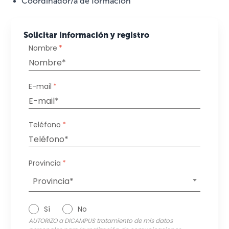
Coordinador/a de formación
Solicitar información y registro
Nombre
*
E-mail
*
Teléfono
*
Provincia
*
Provincia*
Sí
No
AUTORIZO a DICAMPUS tratamiento de mis datos