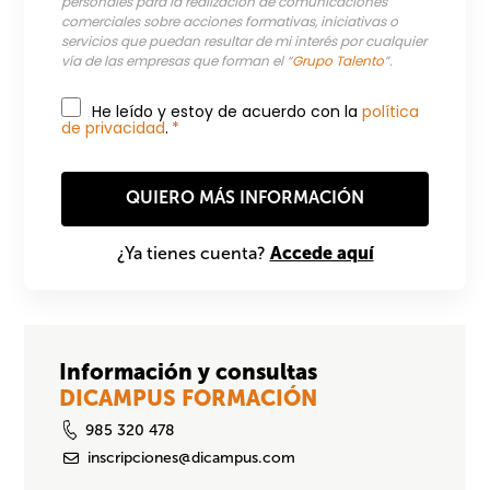
personales para la realización de comunicaciones
comerciales sobre acciones formativas, iniciativas o
servicios que puedan resultar de mi interés por cualquier
vía de las empresas que forman el “
Grupo Talento
”.
He leído y estoy de acuerdo con la
política
de privacidad
.
*
Accede aquí
¿Ya tienes cuenta?
Información y consultas
DICAMPUS FORMACIÓN
985 320 478
inscripciones@dicampus.com