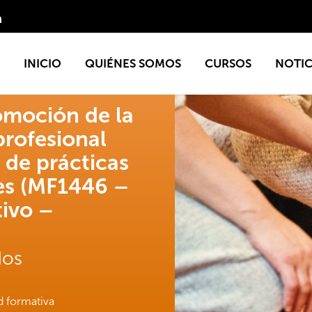
INICIO
QUIÉNES SOMOS
CURSOS
NOTIC
omoción de la
profesional
 de prácticas
les (MF1446 –
ivo –
dos
d formativa