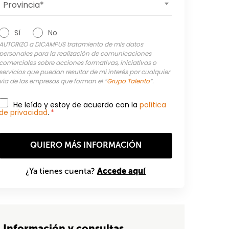
Provincia*
Sí
No
AUTORIZO a DICAMPUS tratamiento de mis datos
personales para la realización de comunicaciones
comerciales sobre acciones formativas, iniciativas o
servicios que puedan resultar de mi interés por cualquier
vía de las empresas que forman el “
Grupo Talento
”.
He leído y estoy de acuerdo con la
política
de privacidad
.
*
Accede aquí
¿Ya tienes cuenta?
Información y consultas