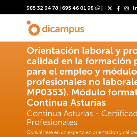
985 32 04 78
|
695 46 01 98
|
Orientación laboral y pr
calidad en la formación 
para el empleo y módulo
profesionales no labora
MP0353). Módulo format
Continua Asturias
Continua Asturias - Certifica
Profesionales
Conviértete en un experto en orientación y calida