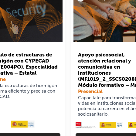
ulo de estructuras de
Apoyo psicosocial,
igón con CYPECAD
atención relacional y
E004PO). Especialidad
comunicativa en
ativa – Estatal
instituciones
(MF1019_2_SSCS0208)
ine
Módulo formativo – M
la estructuras de hormigón
rma eficiente y precisa con
Presencial
CAD.
Capacítate para transforma
vidas en instituciones socia
potencia tu carrera en el á
sociosanitario.