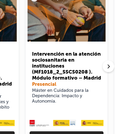
Intervención en la atención
Inter
sociosanitaria en
higié
instituciones
insti
(MF1018_2_SSCS0208 ).
(MF1
.
Módulo formativo – Madrid
Módu
adrid
Presencial
Prese
Máster en Cuidados para la
Cuida
Dependencia: Impacto y
perso
r
Autonomía.
formac
les y
mbito