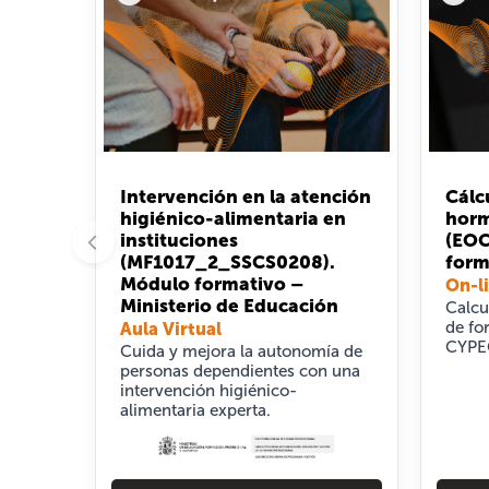
Intervención en la atención
Cálc
higiénico-alimentaria en
horm
instituciones
(EOC
(MF1017_2_SSCS0208).
form
Módulo formativo –
On-l
Ministerio de Educación
Calcu
de fo
Aula Virtual
CYPE
Cuida y mejora la autonomía de
personas dependientes con una
intervención higiénico-
alimentaria experta.