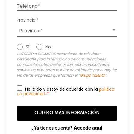
Provincia
*
Provincia*
Sí
No
AUTORIZO a DICAMPUS tratamiento de mis datos
personales para la realización de comunicaciones
comerciales sobre acciones formativas, iniciativas o
servicios que puedan resultar de mi interés por cualquier
vía de las empresas que forman el “
Grupo Talento
”.
He leído y estoy de acuerdo con la
política
de privacidad
.
*
Accede aquí
¿Ya tienes cuenta?