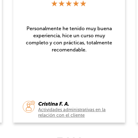
Como antiguo alumno, mi experiencia
en Dicampus ha sido muy positiva. Me
han dado un trato muy cercano, bien
organizado y con contenidos
actualizados muy bien enfocados al
mercado laboral. Los cursos están bien
planteados, el seguimiento al alumnado
es constante y se nota que detrás hay
un equipo profesional que sabe lo que
hace.
Daniel C. G.
Desarrollo de aplicaciones con
tecnologías web