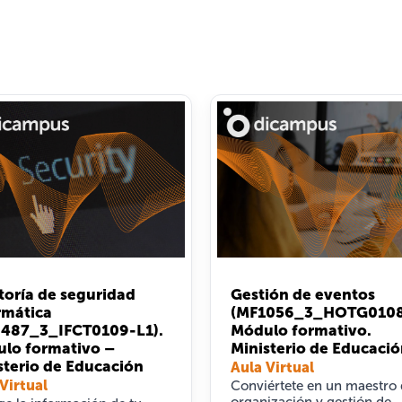
toría de seguridad
Gestión de eventos
rmática
(MF1056_3_HOTG0108
487_3_IFCT0109-L1).
Módulo formativo.
lo formativo –
Ministerio de Educaci
sterio de Educación
Aula Virtual
Virtual
Conviértete en un maestro 
organización y gestión de