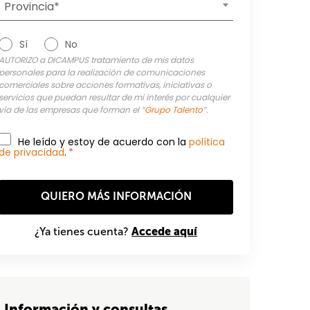
Provincia*
Sí
No
AUTORIZO a DICAMPUS tratamiento de mis datos
personales para la realización de comunicaciones
comerciales sobre acciones formativas, iniciativas o
servicios que puedan resultar de mi interés por cualquier
vía de las empresas que forman el “
Grupo Talento
”.
He leído y estoy de acuerdo con la
política
de privacidad
.
*
Accede aquí
¿Ya tienes cuenta?
Información y consultas