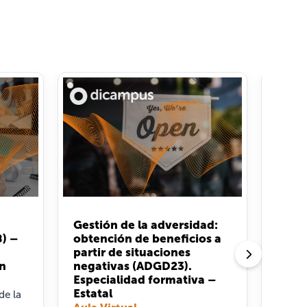
Gestión de la adversidad:
Nuev
) –
obtención de beneficios a
esca
partir de situaciones
(COM
ón
negativas (ADGD23).
forma
Especialidad formativa –
Aula 
Estatal
de la
Crea 
packa