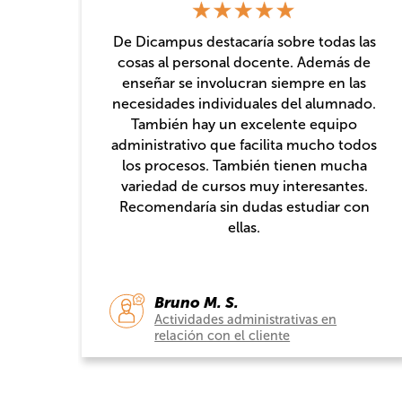
las
de
as
Personalmente he tenido muy buena
do.
experiencia, hice un curso muy
completo y con prácticas, totalmente
dos
recomendable.
ha
s.
on
Cristina F. A.
Actividades administrativas en la
relación con el cliente