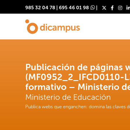
985 32 04 78
|
695 46 01 98
|
Publicación de páginas 
(MF0952_2_IFCD0110-L3
formativo – Ministerio 
Ministerio de Educación
Publica webs que enganchen: domina las claves de