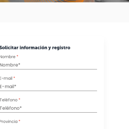
Solicitar información y registro
Nombre
*
E-mail
*
Teléfono
*
Provincia
*