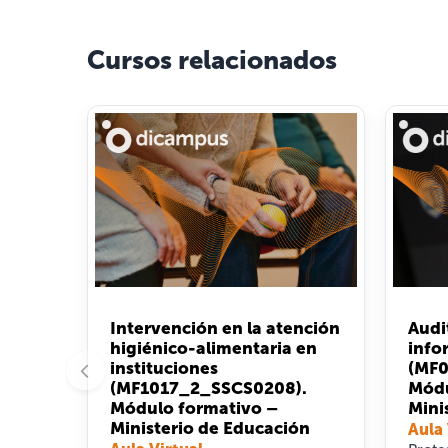
Cursos relacionados
Intervención en la atención
Audi
higiénico-alimentaria en
info
instituciones
(MF0
(MF1017_2_SSCS0208).
Módu
Módulo formativo –
Mini
Ministerio de Educación
Aula 