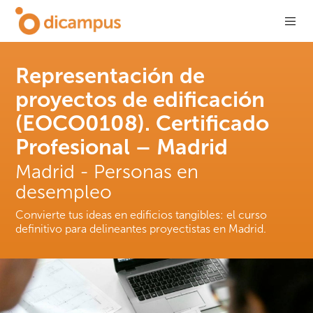
Representación de
proyectos de edificación
(EOCO0108). Certificado
Profesional – Madrid
Madrid - Personas en
desempleo
Convierte tus ideas en edificios tangibles: el curso
definitivo para delineantes proyectistas en Madrid.