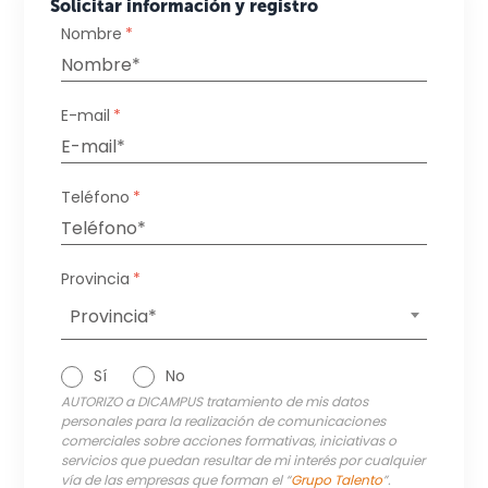
Solicitar información y registro
Nombre
*
E-mail
*
Teléfono
*
Provincia
*
Provincia*
Sí
No
AUTORIZO a DICAMPUS tratamiento de mis datos
personales para la realización de comunicaciones
comerciales sobre acciones formativas, iniciativas o
servicios que puedan resultar de mi interés por cualquier
vía de las empresas que forman el “
Grupo Talento
”.