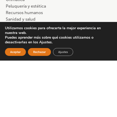
Peluquería y estética
Recursos humanos
Sanidad y salud
Utilizamos cookies para ofrecerte la mejor experiencia en
nuestra web.
Situación laboral
Puedes aprender más sobre qué cookies utilizamos o
desactivarlas en los Ajustes.
Personas en desempleo
Aceptar
Rechazar
Ajustes
Trabajadores autónomos/as
Trabajadores en activo
Trabajadores por cuenta ajena
Sector
Comercio
Información y comunicación
Metal
Servicios (otros)