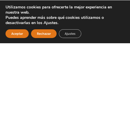
Edificación y obra civill
Utilizamos cookies para ofrecerte la mejor experiencia en
nuestra web.
Electricidad, electrónica y automatización
Puedes aprender más sobre qué cookies utilizamos o
Energía y agua
desactivarlas en los Ajustes.
Fabricación mecánica
Gestión de empresas
Aceptar
Rechazar
Ajustes
Hostelería, turismo y restauración
Industria alimentaria
Informática y programación
Logística y transporte
Madera, mueble y carpintería
Marketing digital y social media
Ofimática
Peluquería y estética
Recursos humanos
Sanidad y salud
Situación laboral