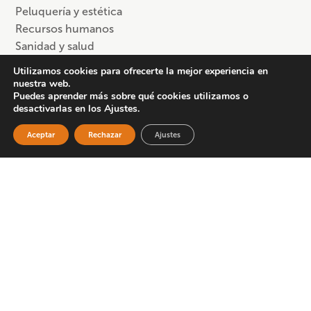
Peluquería y estética
Recursos humanos
Sanidad y salud
Utilizamos cookies para ofrecerte la mejor experiencia en
nuestra web.
Situación laboral
Puedes aprender más sobre qué cookies utilizamos o
desactivarlas en los Ajustes.
Personas en desempleo
Trabajadores autónomos/as
Aceptar
Rechazar
Ajustes
Trabajadores en activo
Trabajadores por cuenta ajena
Sector
Comercio
Información y comunicación
Metal
Servicios (otros)