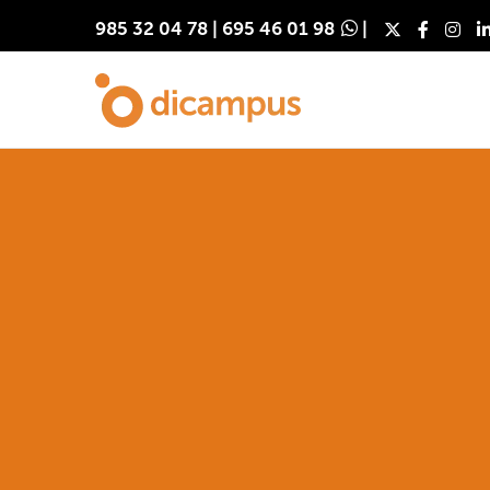
985 32 04 78
|
695 46 01 98
|