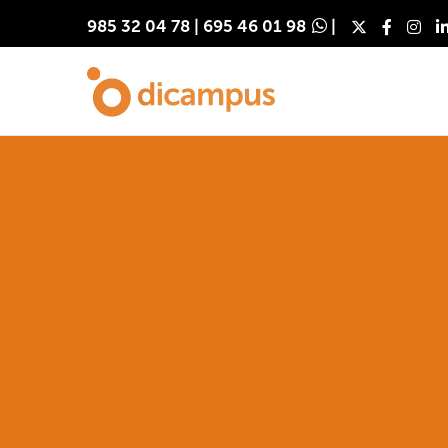
985 32 04 78
|
695 46 01 98
|