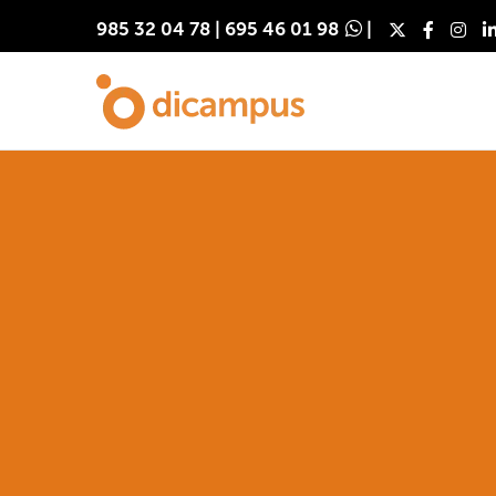
985 32 04 78
|
695 46 01 98
|