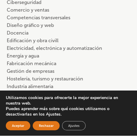
Ciberseguridad
Comercio y ventas
Competencias transversales
Diseño gráfico y web
Docencia
Edificación y obra civill
Electricidad, electrónica y automatización
Energía y agua
Fabricación mecánica
Gestión de empresas
Hostelería, turismo y restauración
Industria alimentaria
Informática y programación
Utilizamos cookies para ofrecerte la mejor experiencia en
Logística y transporte
nuestra web.
Puedes aprender más sobre qué cookies utilizamos o
Madera, mueble y carpintería
desactivarlas en los Ajustes.
Marketing digital y social media
Ofimática
Aceptar
Rechazar
Ajustes
Peluquería y estética