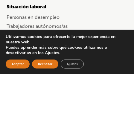
Situación laboral
Personas en desempleo
Trabajadores autónomos/as
Trabajadores en activo
Utilizamos cookies para ofrecerte la mejor experiencia en
nuestra web.
Trabajadores por cuenta ajena
Puedes aprender más sobre qué cookies utilizamos o
desactivarlas en los Ajustes.
Sector
Aceptar
Rechazar
Ajustes
Comercio
Información y comunicación
Metal
Servicios (otros)
Provincia
Cursos en Asturias