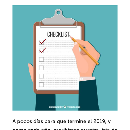
A pocos días para que termine el 2019, y
como cada año, escribimos nuestra lista de