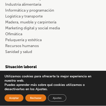
Industria alimentaria
Informática y programación
Logística y transporte
Madera, mueble y carpintería
Marketing digital y social media
Ofimática
Peluquería y estética
Recursos humanos
Sanidad y salud
Situación laboral
Personas en desempleo
Utilizamos cookies para ofrecerte la mejor experiencia en
nuestra web.
Trabajadores autónomos/as
Puedes aprender más sobre qué cookies utilizamos o
desactivarlas en los Ajustes.
Trabajadores en activo
Trabajadores por cuenta ajena
Aceptar
Rechazar
Ajustes