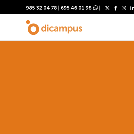
985 32 04 78
|
695 46 01 98
|