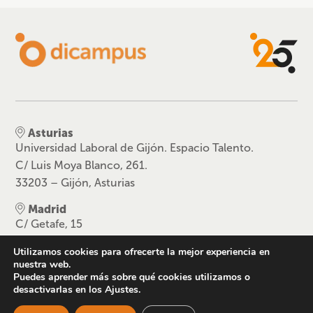
Asturias
Universidad Laboral de Gijón. Espacio Talento.
C/ Luis Moya Blanco, 261.
33203 – Gijón, Asturias
Madrid
C/ Getafe, 15
28912 Leganés, Madrid
Utilizamos cookies para ofrecerte la mejor experiencia en
nuestra web.
Cataluña
Puedes aprender más sobre qué cookies utilizamos o
Carrer de la Hispanitat 6, Can Boada
desactivarlas en los Ajustes.
08225 Terrasa, Barcelona