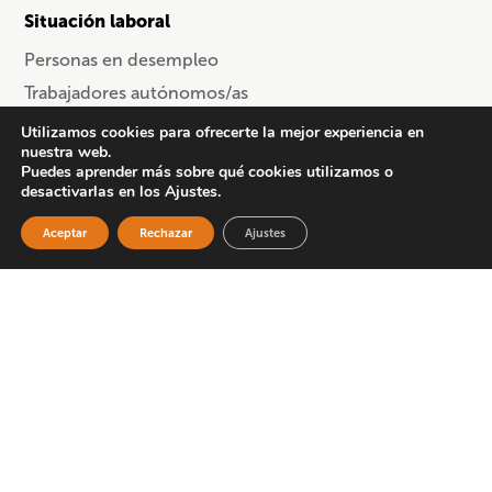
Situación laboral
Personas en desempleo
Trabajadores autónomos/as
Trabajadores en activo
Utilizamos cookies para ofrecerte la mejor experiencia en
nuestra web.
Trabajadores por cuenta ajena
Puedes aprender más sobre qué cookies utilizamos o
desactivarlas en los Ajustes.
Sector
Aceptar
Rechazar
Ajustes
Comercio
Información y comunicación
Metal
Servicios (otros)
Provincia
Cursos en Asturias