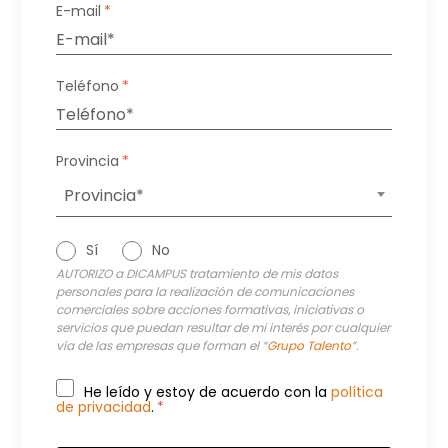
E-mail
*
Teléfono
*
Provincia
*
Provincia*
Sí
No
AUTORIZO a DICAMPUS tratamiento de mis datos
personales para la realización de comunicaciones
comerciales sobre acciones formativas, iniciativas o
servicios que puedan resultar de mi interés por cualquier
vía de las empresas que forman el “
Grupo Talento
”.
He leído y estoy de acuerdo con la
política
de privacidad
.
*